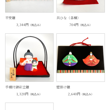
平安雛
共ひな（各種）
3,344円
704円
（税込み）
（税込み）
手桶付錦彩立雛
壁掛け雛
1,320円
2,640円
（税込み）
（税込み）