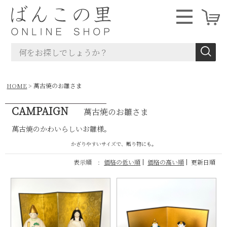
HOME
萬古焼のお雛さま
CAMPAIGN
萬古焼のお雛さま
萬古焼のかわいらしいお雛様。
かざりやすいサイズで、贈り物にも。
表示順 :
価格の低い順
価格の高い順
更新日順