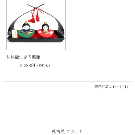
利休籠付き内裏雛
2,288円
（税込み）
表示件数：1～11 / 11
萬古焼について