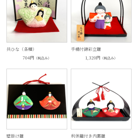
共ひな（各種）
手桶付錦彩立雛
704円
1,320円
（税込み）
（税込み）
壁掛け雛
利休籠付き内裏雛