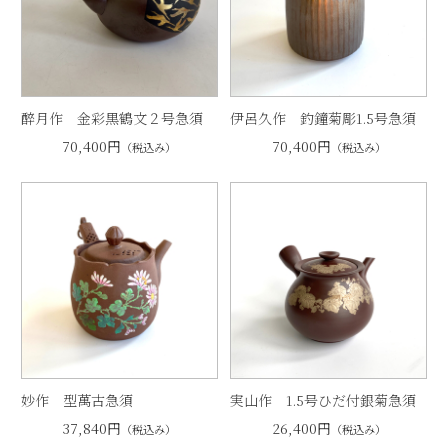
醉月作 金彩黒鶴文２号急須
伊呂久作 釣鐘菊彫1.5号急須
70,400円
70,400円
（税込み）
（税込み）
妙作 型萬古急須
実山作 1.5号ひだ付銀菊急須
37,840円
26,400円
（税込み）
（税込み）