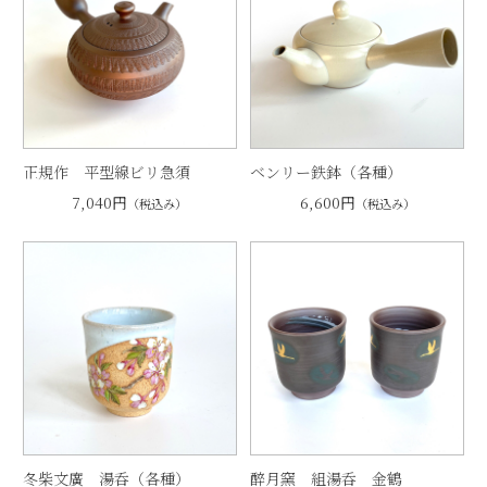
正規作 平型線ビリ急須
ベンリー鉄鉢（各種）
7,040円
6,600円
（税込み）
（税込み）
冬柴文廣 湯呑（各種）
醉月窯 組湯呑 金鶴