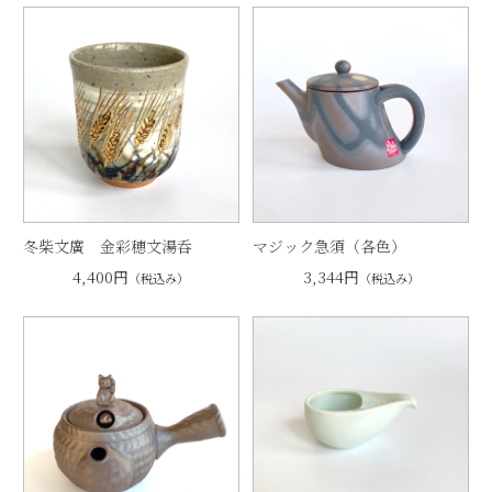
冬柴文廣 金彩穂文湯呑
マジック急須（各色）
4,400円
3,344円
（税込み）
（税込み）