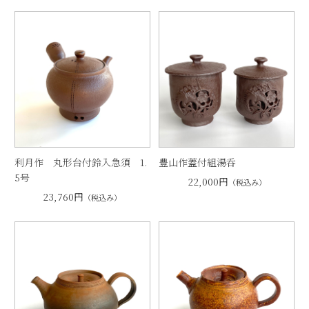
利月作 丸形台付鈴入急須 1.
豊山作蓋付組湯呑
5号
22,000円
（税込み）
23,760円
（税込み）