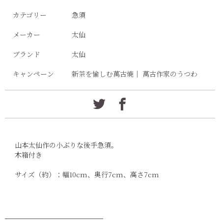
カテゴリー
急須
メーカー
太仙
ブランド
太仙
キャンペーン
新茶を愉しむ萬古焼
｜
萬古作家のうつわ
山本太仙作の小ぶりな後手急須。
木箱付き
サイズ（約）：幅10cm、奥行7cm、高さ7cm