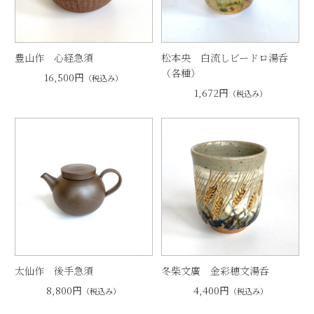
豊山作 心経急須
松本央 白流しビードロ湯呑
（各種）
16,500円
（税込み）
1,672円
（税込み）
太仙作 後手急須
冬柴文廣 金彩穂文湯呑
8,800円
4,400円
（税込み）
（税込み）