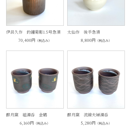
伊呂久作 釣鐘菊彫1.5号急須
太仙作 後手急須
70,400円
8,800円
（税込み）
（税込み）
醉月窯 組湯呑 金鶴
醉月窯 流線夫婦湯呑
6,160円
5,280円
（税込み）
（税込み）