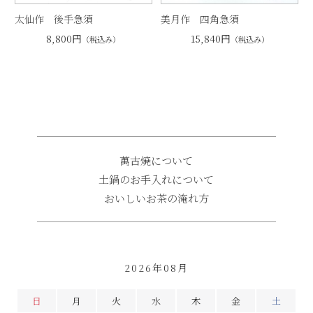
太仙作 後手急須
美月作 四角急須
8,800円
15,840円
（税込み）
（税込み）
萬古焼について
土鍋のお手入れについて
おいしいお茶の淹れ方
2026年08月
日
月
火
水
木
金
土