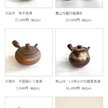
太仙作 後手急須
豊山作蓋付組湯呑
17,600円
22,000円
（税込み）
（税込み）
正規作 平型線ビリ急須
実山作 1.5号ひだ付銀菊急須
7,040円
26,400円
（税込み）
（税込み）