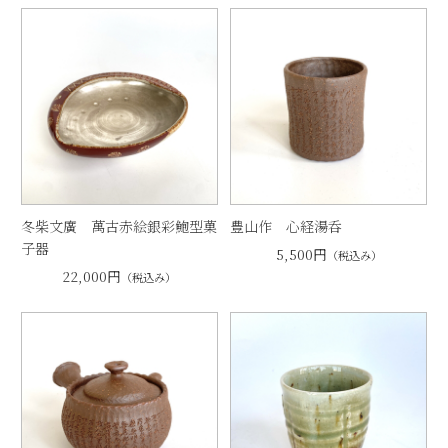
冬柴文廣 萬古赤絵銀彩鮑型菓
豊山作 心経湯呑
子器
5,500円
（税込み）
22,000円
（税込み）