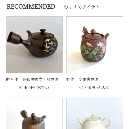
RECOMMENDED
おすすめアイテム
醉月作 金彩黒鶴文２号急須
妙作 型萬古急須
70,400円
37,840円
（税込み）
（税込み）