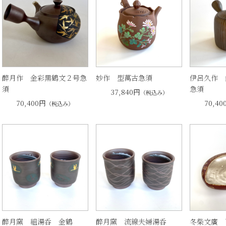
醉月作 金彩黒鶴文２号急
妙作 型萬古急須
伊呂久作 
須
急須
37,840円
（税込み）
70,400円
70,40
（税込み）
醉月窯 組湯呑 金鶴
醉月窯 流線夫婦湯呑
冬柴文廣 