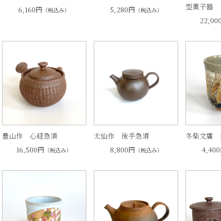
型菓子器
6,160円
5,280円
（税込み）
（税込み）
22,00
豊山作 心経急須
太仙作 後手急須
冬柴文廣 
16,500円
8,800円
4,40
（税込み）
（税込み）