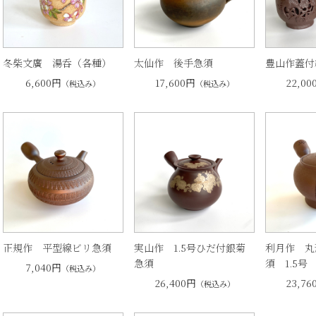
冬柴文廣 湯呑（各種）
太仙作 後手急須
豊山作蓋付
6,600円
17,600円
22,00
（税込み）
（税込み）
正規作 平型線ビリ急須
実山作 1.5号ひだ付銀菊
利月作 丸
急須
須 1.5号
7,040円
（税込み）
26,400円
23,76
（税込み）