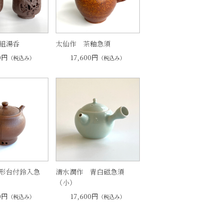
組湯呑
太仙作 茶釉急須
0円
17,600円
（税込み）
（税込み）
形台付鈴入急
清水潤作 青白磁急須
（小）
0円
17,600円
（税込み）
（税込み）