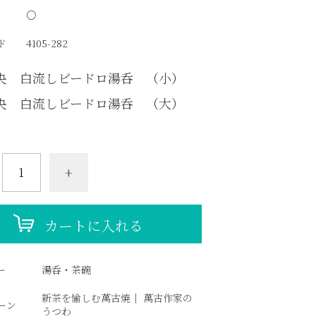
○
ド
4105-282
央 白流しビードロ湯呑 （小）
央 白流しビードロ湯呑 （大）
+
カートに入れる
ー
湯呑・茶碗
新茶を愉しむ萬古焼
｜
萬古作家の
ーン
うつわ