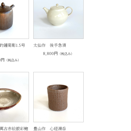
釣鐘菊彫1.5号
太仙作 後手急須
8,800円
（税込み）
0円
（税込み）
萬古赤絵銀彩鮑
豊山作 心経湯呑