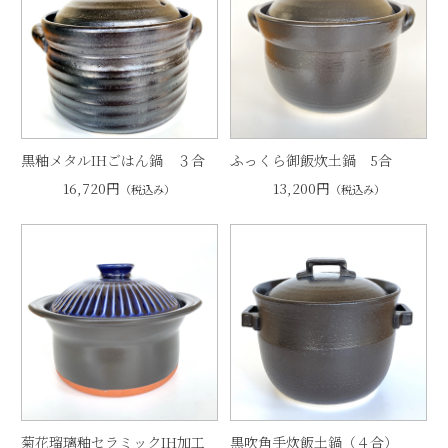
黒釉メタルIHごはん鍋 ３合
ふっくら御飯炊土鍋 5合
16,720円
13,200円
（税込み）
（税込み）
菊花瑠璃釉セラミックIH加工
黒吹角手炊飯土鍋（４合）