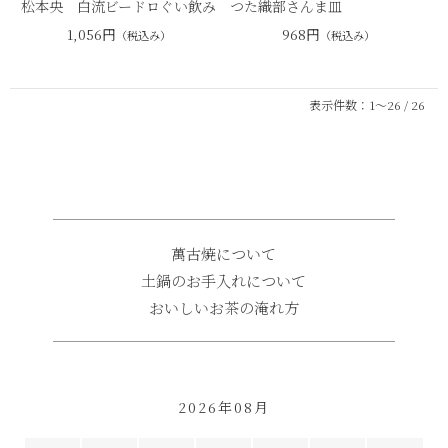
松本央 白流ビードロぐい飲み
つた織部さんま皿
1,056円
968円
（税込み）
（税込み）
表示件数：1～26 / 26
萬古焼について
土鍋のお手入れについて
おいしいお茶の淹れ方
2026年08月