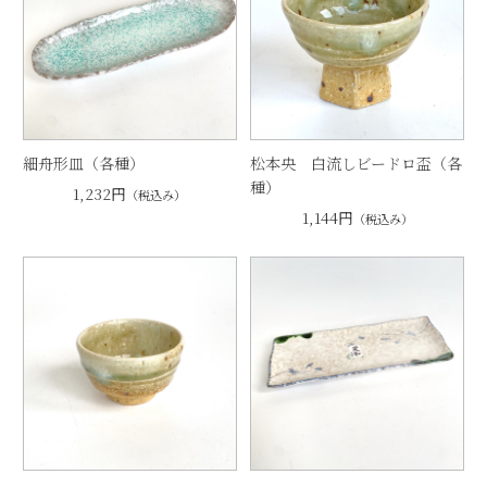
細舟形皿（各種）
松本央 白流しビードロ盃（各
種）
1,232円
（税込み）
1,144円
（税込み）