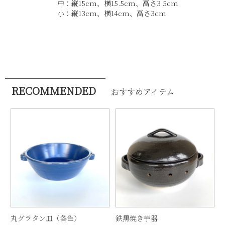
中：縦15cm、横15.5cm、高さ3.5cm
小：縦13cm、横14cm、高さ3cm
RECOMMENDED
おすすめアイテム
丸グラタン皿（各色）
鉄黒焼き芋器