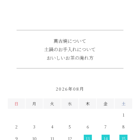
萬古焼について
土鍋のお手入れについて
おいしいお茶の淹れ方
2026年08月
日
月
火
水
木
金
土
1
2
3
4
5
6
7
8
9
10
11
12
13
14
15