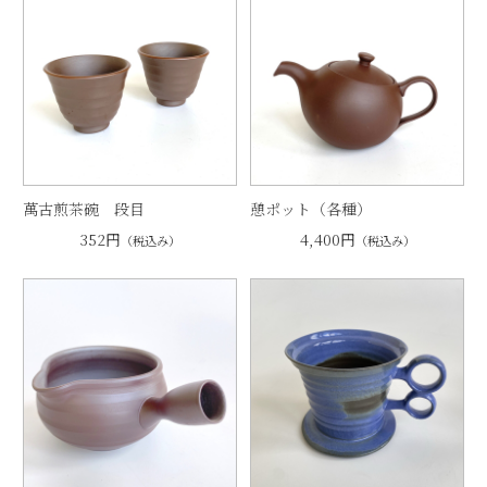
萬古煎茶碗 段目
憩ポット（各種）
352円
4,400円
（税込み）
（税込み）