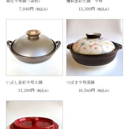
菊花９号鍋（各色）
備前金彩土鍋 ９号
7,040円
13,200円
（税込み）
（税込み）
いぶし金彩９号土鍋
つばき９号深鍋
13,200円
10,560円
（税込み）
（税込み）