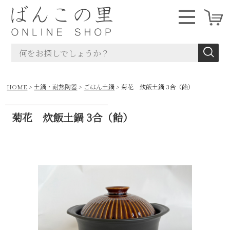
HOME
土鍋・耐熱陶器
ごはん土鍋
菊花 炊飯土鍋 3合（飴）
菊花 炊飯土鍋 3合（飴）