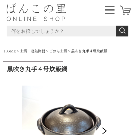
HOME
土鍋・耐熱陶器
ごはん土鍋
黒吹き丸手４号炊飯鍋
黒吹き丸手４号炊飯鍋