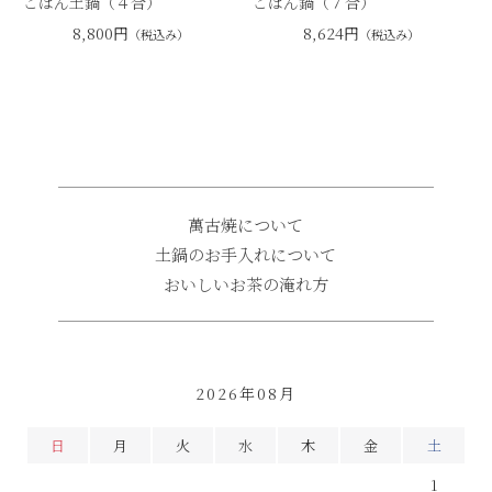
ごはん土鍋（４合）
ごはん鍋（７合）
8,800円
8,624円
（税込み）
（税込み）
萬古焼について
土鍋のお手入れについて
おいしいお茶の淹れ方
2026年08月
日
月
火
水
木
金
土
1