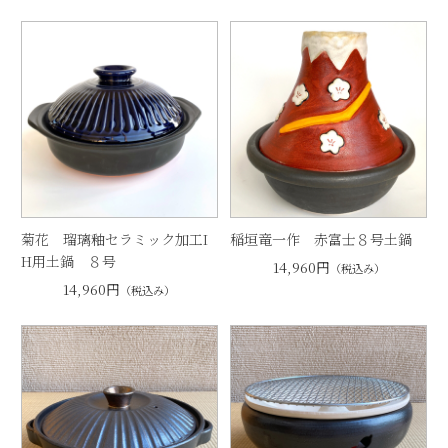
菊花 瑠璃釉セラミック加工I
稲垣竜一作 赤富士８号土鍋
H用土鍋 ８号
14,960円
（税込み）
14,960円
（税込み）