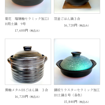
菊花 瑠璃釉セラミック加工I
羽釜ごはん鍋３合
H用土鍋 9号
16,720円
（税込み）
17,600円
（税込み）
黒釉メタルIHごはん鍋 ３合
錆絞りラスターセラミック加工
IH土鍋８号（各色）
16,720円
（税込み）
15,840円
（税込み）