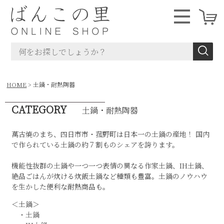
HOME
土鍋・耐熱陶器
CATEGORY
土鍋・耐熱陶器
萬古焼のまち、四日市市・菰野町は日本一の土鍋の産地！ 国内
で作られている土鍋の約７割ものシェアを誇ります。
機能性抜群の土鍋や一つ一つ表情の異なる作家土鍋、IH土鍋、
絶品ごはんが炊ける炊飯土鍋など種類も豊富。土鍋のノウハウ
を生かした便利な耐熱商品も。
＜土鍋＞
・土鍋