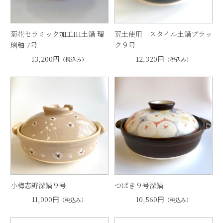
菊花セラミック加工IH土鍋 瑠
荒土使用 スタイル土鍋ブラッ
璃釉 7号
ク９号
13,200円
12,320円
（税込み）
（税込み）
小梅志野深鍋９号
つばき９号深鍋
11,000円
10,560円
（税込み）
（税込み）