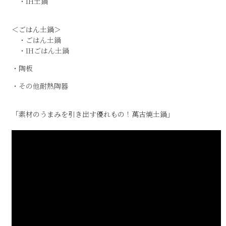
・IH土鍋
＜ごはん土鍋＞
・ごはん土鍋
・IHごはん土鍋
・陶板
・その他耐熱陶器
「素材のうまみを引き出す優れもの！萬古焼土鍋」