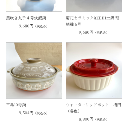
黒吹き丸手４号炊飯鍋
菊花セラミック加工IH土鍋 瑠
璃釉 6号
9,680円
（税込み）
9,680円
（税込み）
三島10号鍋
ウォーターリッドポット 楕円
（各色）
9,504円
（税込み）
8,800円
（税込み）